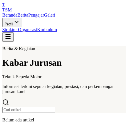
T
TSM
Beranda
Berita
Pengajar
Galeri
Profil
Struktur Organisasi
Kurikulum
Berita & Kegiatan
Kabar Jurusan
Teknik Sepeda Motor
Informasi terkini seputar kegiatan, prestasi, dan perkembangan
jurusan kami.
Belum ada artikel