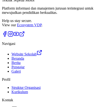
Teknik Sepeda Motor
Platform informasi dan manajemen jurusan terintegrasi untuk
mewujudkan pendidikan berkualitas.
Help us stay secure.
View our
Ecosystem VDP
.
Navigasi
Website Sekolah
Beranda
Berita
Pengajar
Galeri
Profil
Struktur Organisasi
Kurikulum
Kontak