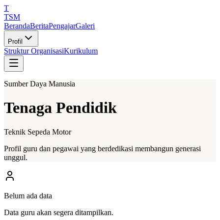
T
TSM
Beranda
Berita
Pengajar
Galeri
Profil
Struktur Organisasi
Kurikulum
Sumber Daya Manusia
Tenaga Pendidik
Teknik Sepeda Motor
Profil guru dan pegawai yang berdedikasi membangun generasi
unggul.
Belum ada data
Data guru akan segera ditampilkan.